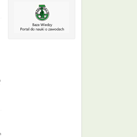
m
i
m