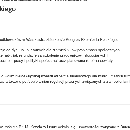
kiego
hodkiewiczów w Warszawie, zbierze się Kongres Rzemiosła Polskiego.
zją do dyskusji o istotnych dla rzemieślników problemach społecznych i
ematy, jak refundacje za szkolenie pracowników młodocianych i
esortem pracy i polityki społecznej oraz planowana reforma oświaty
 wciąż nierozwiązanej kwestii wsparcia finansowego dla mikro i małych fir
wą, a także o potrzebie zmian regulacji prawnych związanych z zamówieniam
w kościele Bł. M. Kozala w Lipnie odbyły się, uroczystości związane z Dnie