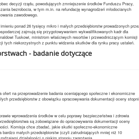
bec decyzji rządu, powodujących zmniejszenie środków Funduszu Pracy,
zania bezrobocia, w tym m.in. na refundację wynagrodzeń młodocianych
otowania zawodowego.
imieniu ponad 26 tysięcy mikro i małych przedsiębiorstw prowadzonych prze
gospodarczej zajmują się przygotowywaniem wykwalifikowanych kadr dla
onaldowi Tuskowi, ministrom właściwych resortów i przewodniczącym komisji
ji tych niekorzystnych z punktu widzenia skutków dla rynku pracy ustaleń.
rstwach - badanie dotyczące
a ofert na przeprowadzenie badania oceniającego społeczne i ekonomiczne
ałych przedsiębiorstw z obowiązku opracowywania dokumentacji oceny stopni
rawie wprowadzenia środków w celu poprawy bezpieczeństwa i zdrowia
przedsiębiorstwa są zobowiązane do opracowywania dokumentacji oceny
ności. Komisja chce zbadać, jakie skutki społeczno-ekonomiczne
a bardzo małych przedsiębiorstw (czyli zatrudniających mniej niż 10
rodzajami działalności o niskim stopniu zagrożenia.