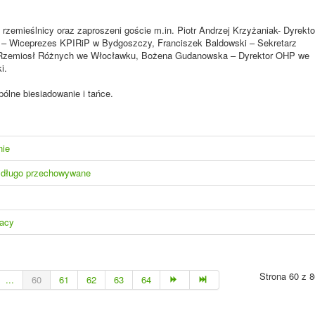
 rzemieślnicy oraz zaproszeni goście m.in. Piotr Andrzej Krzyżaniak- Dyrekto
 – Wiceprezes KPIRiP w Bydgoszczy, Franciszek Baldowski – Sekretarz
 Rzemiosł Różnych we Włocławku, Bożena Gudanowska – Dyrektor OHP we
i.
pólne biesiadowanie i tańce.
nie
t długo przechowywane
racy
Strona 60 z 8
...
60
61
62
63
64