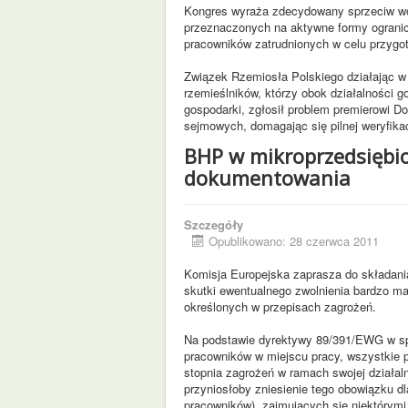
Kongres wyraża zdecydowany sprzeciw wo
przeznaczonych na aktywne formy ogranic
pracowników zatrudnionych w celu przyg
Związek Rzemiosła Polskiego działając w 
rzemieślników, którzy obok działalności 
gospodarki, zgłosił problem premierowi D
sejmowych, domagając się pilnej weryfikac
BHP w mikroprzedsiębio
dokumentowania
Szczegóły
Opublikowano: 28 czerwca 2011
Komisja Europejska zaprasza do składani
skutki ewentualnego zwolnienia bardzo m
określonych w przepisach zagrożeń.
Na podstawie dyrektywy 89/391/EWG w sp
pracowników w miejscu pracy, wszystkie 
stopnia zagrożeń w ramach swojej działal
przyniosłoby zniesienie tego obowiązku dl
pracowników), zajmujących się niektórymi 