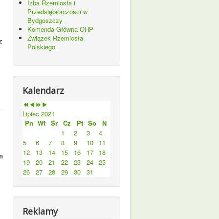
Izba Rzemiosła i
Przedsiębiorczości w
Bydgoszczy
Komenda Główna OHP
Związek Rzemiosła
z
Polskiego
Kalendarz
Lipiec 2021
Pn
Wt
Śr
Cz
Pt
So
N
1
2
3
4
5
6
7
8
9
10
11
12
13
14
15
16
17
18
a
19
20
21
22
23
24
25
26
27
28
29
30
31
Reklamy