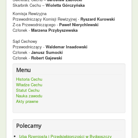
Skarbnik Cechu –
Wioletta Górczyńska
Komisja Rewizyjna
Przewodniczący Komisji Rewizyjnej -
Ryszard Kurowski
Z-ca Przewodniczącego -
Paweł Nierychlewski
Członek -
Marzena Przybyszewska
Sąd Cechowy
Przewodniczący -
Waldemar Insadowski
Członek -
Janusz Sumocki
Członek -
Robert Gajewski
Menu
Historia Cechu
Władze Cechu
Statut Cechu
Nauka zawodu
Akty prawne
Polecamy
Izba Rzemiosła i Przedsiębiorczości w Bydgoszczy