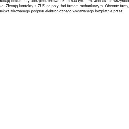
trafiają dokumenty ubezpieczeniowe około 830 tys. firm. Jednak nie wszystki
nie. Zlecają kontakty z ZUS na przykład firmom rachunkowym. Obecnie firmy
 niekwalifikowanego podpisu elektronicznego wydawanego bezpłatnie przez