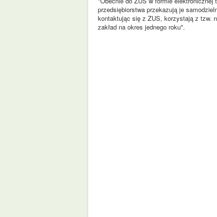
"Obecnie do ZUS w formie elektronicznej 
przedsiębiorstwa przekazują je samodziel
kontaktując się z ZUS, korzystają z tzw.
zakład na okres jednego roku".