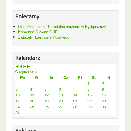
Polecamy
Izba Rzemiosła i Przedsiębiorczości w Bydgoszczy
Komenda Główna OHP
Związek Rzemiosła Polskiego
Kalendarz
Sierpień 2026
Pn
Wt
Śr
Cz
Pt
So
N
1
2
3
4
5
6
7
8
9
10
11
12
13
14
15
16
17
18
19
20
21
22
23
24
25
26
27
28
29
30
31
Reklamy