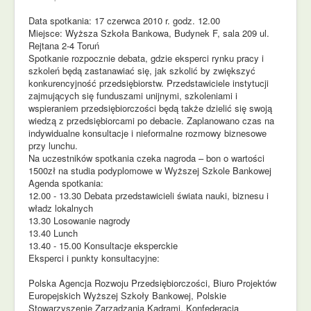
Data spotkania: 17 czerwca 2010 r. godz. 12.00
Miejsce: Wyższa Szkoła Bankowa, Budynek F, sala 209 ul.
Rejtana 2-4 Toruń
Spotkanie rozpocznie debata, gdzie eksperci rynku pracy i
szkoleń będą zastanawiać się, jak szkolić by zwiększyć
konkurencyjność przedsiębiorstw. Przedstawiciele instytucji
zajmujących się funduszami unijnymi, szkoleniami i
wspieraniem przedsiębiorczości będą także dzielić się swoją
wiedzą z przedsiębiorcami po debacie. Zaplanowano czas na
indywidualne konsultacje i nieformalne rozmowy biznesowe
przy lunchu.
Na uczestników spotkania czeka nagroda – bon o wartości
1500zł na studia podyplomowe w Wyższej Szkole Bankowej
Agenda spotkania:
12.00 - 13.30 Debata przedstawicieli świata nauki, biznesu i
władz lokalnych
13.30 Losowanie nagrody
13.40 Lunch
13.40 - 15.00 Konsultacje eksperckie
Eksperci i punkty konsultacyjne:
Polska Agencja Rozwoju Przedsiębiorczości, Biuro Projektów
Europejskich Wyższej Szkoły Bankowej, Polskie
Stowarzyszenie Zarządzania Kadrami, Konfederacja